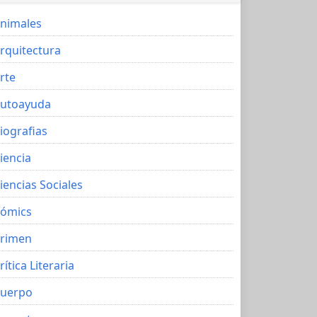
nimales
rquitectura
rte
utoayuda
iografias
iencia
iencias Sociales
ómics
rimen
rítica Literaria
uerpo