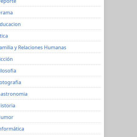
eporte
Drama
ducacion
tica
amilia y Relaciones Humanas
icción
ilosofia
otografia
astronomia
istoria
Humor
nformática