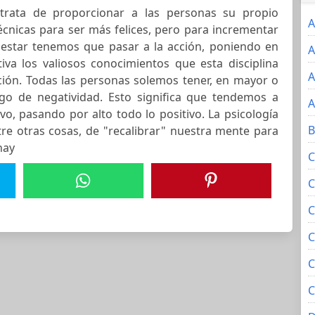
a trata de proporcionar a las personas su propio
A
écnicas para ser más felices, pero para incrementar
enestar tenemos que pasar a la acción, poniendo en
A
iva los valiosos conocimientos que esta disciplina
A
ción. Todas las personas solemos tener, en mayor o
o de negatividad. Esto significa que tendemos a
A
vo, pasando por alto todo lo positivo. La psicología
B
tre otras cosas, de "recalibrar" nuestra mente para
hay
C
C
C
C
C
C