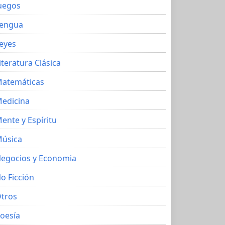
uegos
engua
eyes
iteratura Clásica
atemáticas
edicina
ente y Espíritu
úsica
egocios y Economia
o Ficción
tros
oesía