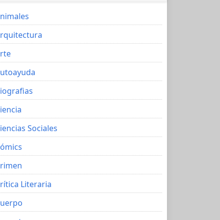
nimales
rquitectura
rte
utoayuda
iografias
iencia
iencias Sociales
ómics
rimen
rítica Literaria
uerpo