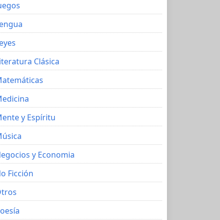
uegos
engua
eyes
iteratura Clásica
atemáticas
edicina
ente y Espíritu
úsica
egocios y Economia
o Ficción
tros
oesía