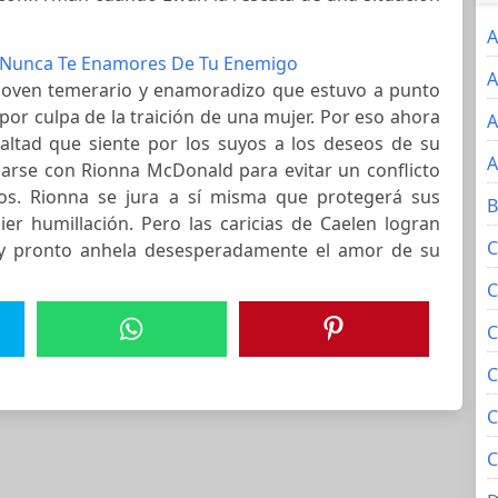
A
Nunca Te Enamores De Tu Enemigo
A
joven temerario y enamoradizo que estuvo a punto
 por culpa de la traición de una mujer. Por eso ahora
A
altad que siente por los suyos a los deseos de su
A
sarse con Rionna McDonald para evitar un conflicto
os. Rionna se jura a sí misma que protegerá sus
B
ier humillación. Pero las caricias de Caelen logran
C
 y pronto anhela desesperadamente el amor de su
C
C
C
C
C