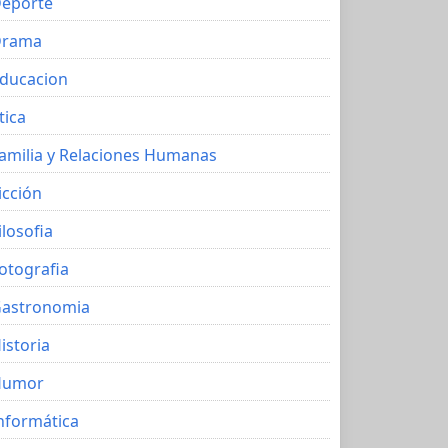
eporte
Drama
ducacion
tica
amilia y Relaciones Humanas
icción
ilosofia
otografia
astronomia
istoria
Humor
nformática