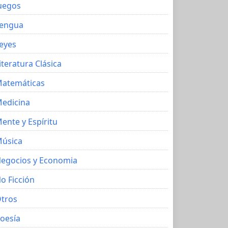
uegos
engua
eyes
iteratura Clásica
atemáticas
edicina
ente y Espíritu
úsica
egocios y Economia
o Ficción
tros
oesía