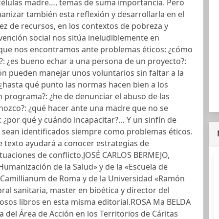
 células madre…, temas de suma importancia. Pero
izar también esta reflexión y desarrollarla en el
z de recursos, en los contextos de pobreza y
rvención social nos sitúa ineludiblemente en
s que nos encontramos ante problemas éticos: ¿cómo
s?: ¿es bueno echar a una persona de un proyecto?:
n pueden manejar unos voluntarios sin faltar a la
 ¿hasta qué punto las normas hacen bien a los
n programa?: ¿he de denunciar el abuso de las
onozco?: ¿qué hacer ante una madre que no se
¿por qué y cuándo incapacitar?… Y un sinfín de
 sean identificados siempre como problemas éticos.
te texto ayudará a conocer estrategias de
ituaciones de conflicto.JOSÉ CARLOS BERMEJO,
 Humanización de la Salud» y de la «Escuela de
el Camillianum de Roma y de la Universidad «Ramón
ral sanitaria, master en bioética y director del
osos libros en esta misma editorial.ROSA Ma BELDA
 del Área de Acción en los Territorios de Cáritas