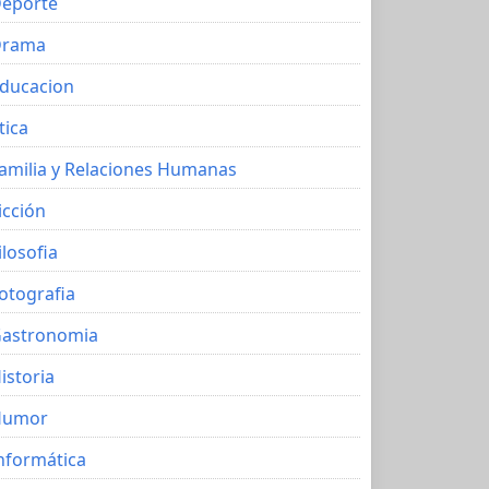
eporte
Drama
ducacion
tica
amilia y Relaciones Humanas
icción
ilosofia
otografia
astronomia
istoria
Humor
nformática