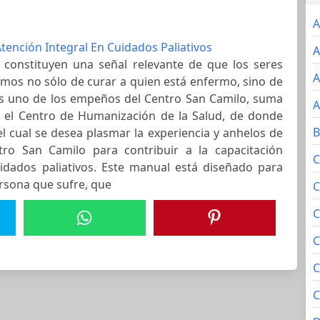
A
tención Integral En Cuidados Paliativos
A
s constituyen una señal relevante de que los seres
A
s no sólo de curar a quien está enfermo, sino de
es uno de los empeños del Centro San Camilo, suma
A
 y el Centro de Humanización de la Salud, de donde
B
l cual se desea plasmar la experiencia y anhelos de
ro San Camilo para contribuir a la capacitación
C
idados paliativos. Este manual está diseñado para
ersona que sufre, que
C
C
C
C
C