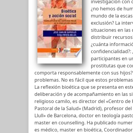
investigación con
¿no hemos de human
mundo de la escase
exclusión? La inte
situaciones en la
distribuir recurso
¿cuánta informació
confidencialidad?:
participantes en u
prostitutas que c
comporta responsablemente con sus hijos?: 
problemas. No es fácil que estos problemas
La reflexión bioética que se presenta en es
deliberación y de acompañamiento en las s
religioso camilo, es director del «Centro de
Pastoral de la Salud» (Madrid), profesor d
Llull» de Barcelona, doctor en teología pasto
master en counselling. Ha publicado numer
es médico, master en bioética, Coordinadora