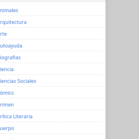
nimales
rquitectura
rte
utoayuda
iografias
iencia
iencias Sociales
ómics
rimen
rítica Literaria
uerpo