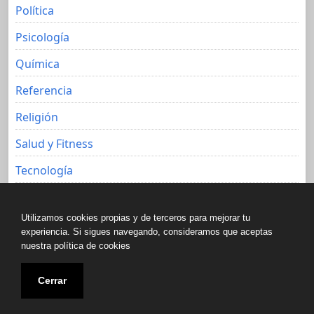
Política
Psicología
Química
Referencia
Religión
Salud y Fitness
Tecnología
Viajes
Utilizamos cookies propias y de terceros para mejorar tu
experiencia. Si sigues navegando, consideramos que aceptas
nuestra política de cookies
Copyright © All rights reserved.
Cerrar
Biblioteca libre de Javier Aguacero 2020