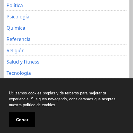
Política
Psicología
Química
Referencia
Religión
Salud y Fitness
Tecnología
Viajes
Utilizamos cookies propias y de terceros para mejorar tu
experiencia. Si sigues navegando, consideramos que aceptas
nuestra política de cookies
Copyright © All rights reserved.
Cerrar
Biblioteca libre de Javier Aguacero 2020