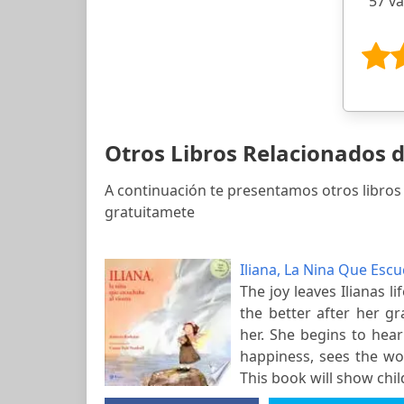
57 v
Otros Libros Relacionados 
A continuación te presentamos otros libro
gratuitamete
Iliana, La Nina Que Esc
The joy leaves Ilianas 
the better after her g
her. She begins to hea
happiness, sees the wor
This book will show chi