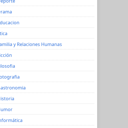
eporte
Drama
ducacion
tica
amilia y Relaciones Humanas
icción
ilosofia
otografia
astronomia
istoria
Humor
nformática