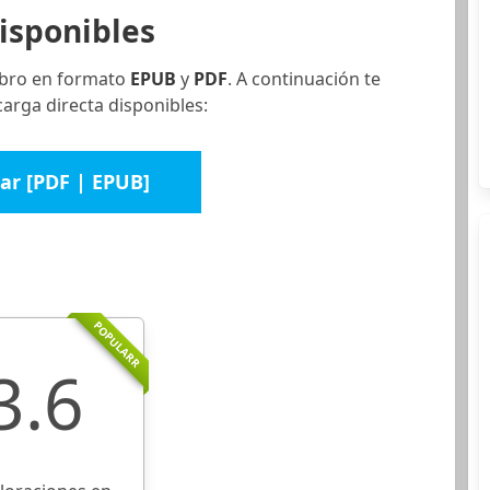
isponibles
libro en formato
EPUB
y
PDF
. A continuación te
carga directa disponibles:
ar [PDF | EPUB]
POPULARR
3.6