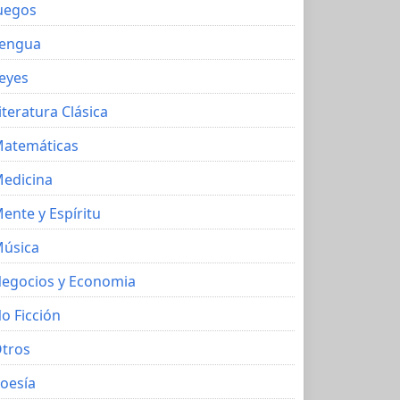
uegos
engua
eyes
iteratura Clásica
atemáticas
edicina
ente y Espíritu
úsica
egocios y Economia
o Ficción
tros
oesía