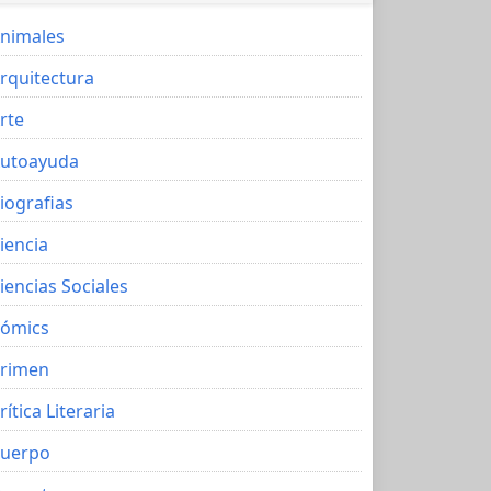
nimales
rquitectura
rte
utoayuda
iografias
iencia
iencias Sociales
ómics
rimen
rítica Literaria
uerpo