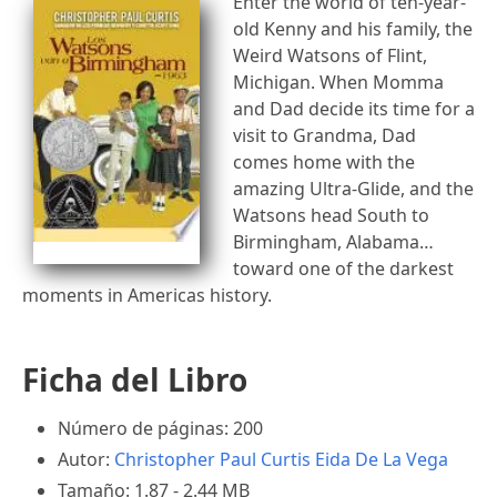
Enter the world of ten-year-
old Kenny and his family, the
Weird Watsons of Flint,
Michigan. When Momma
and Dad decide its time for a
visit to Grandma, Dad
comes home with the
amazing Ultra-Glide, and the
Watsons head South to
Birmingham, Alabama…
toward one of the darkest
moments in Americas history.
Ficha del Libro
Número de páginas: 200
Autor:
Christopher Paul Curtis
Eida De La Vega
Tamaño: 1.87 - 2.44 MB