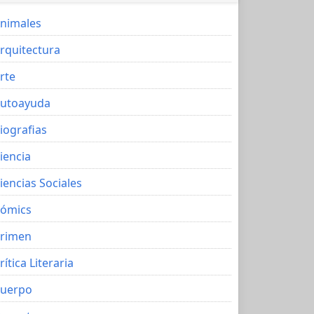
nimales
rquitectura
rte
utoayuda
iografias
iencia
iencias Sociales
ómics
rimen
rítica Literaria
uerpo