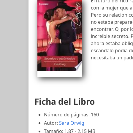
El futuro del rico
con la mujer que a
Pero su relacion c
no estaba prepara
encontrar. O, por l
increible secreto. 
ahora estaba obliga
escandalo podia de
necesitaba un pad
Ficha del Libro
Número de páginas: 160
Autor:
Sara Orwig
Tamaño: 1.87 - 2.15 MB