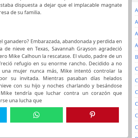
 estaba dispuesta a dejar que el implacable magnate
A
esa de su familia.
A
A
 del ganadero? Embarazada, abandonada y perdida en
A
 de nieve en Texas, Savannah Grayson agradeció
ero Mike Calhoun la rescatase. El viudo, padre de un
B
ofreció refugio en su enorme rancho. Decidido a no
C
 una mujer nunca más, Mike intentó controlar la
por su invitada. Mientras pasaban días helados
C
ieve con su hijo y noches charlando y besándose
C
 Mike tendría que luchar contra un corazón que
rse una lucha que
C
C
C