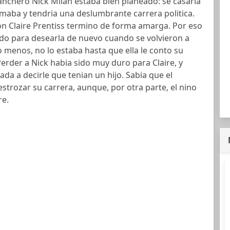
 ranchero Nick Milan estaba bien planeado: se casaria
maba y tendria una deslumbrante carrera politica.
on Claire Prentiss termino de forma amarga. Por eso
do para desearla de nuevo cuando se volvieron a
o menos, no lo estaba hasta que ella le conto su
Perder a Nick habia sido muy duro para Claire, y
da a decirle que tenian un hijo. Sabia que el
strozar su carrera, aunque, por otra parte, el nino
re.