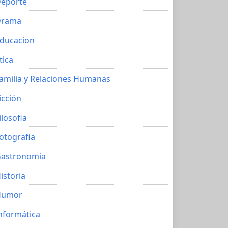
eporte
Drama
ducacion
tica
amilia y Relaciones Humanas
icción
ilosofia
otografia
astronomia
istoria
Humor
nformática