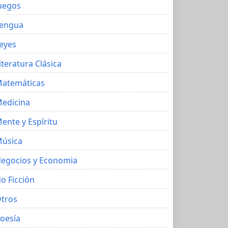
uegos
engua
eyes
iteratura Clásica
atemáticas
edicina
ente y Espíritu
úsica
egocios y Economia
o Ficción
tros
oesía