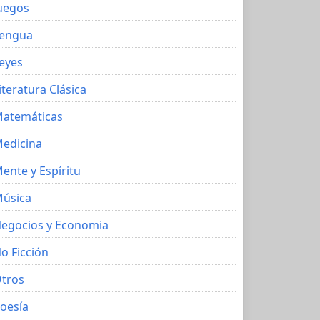
uegos
engua
eyes
iteratura Clásica
atemáticas
edicina
ente y Espíritu
úsica
egocios y Economia
o Ficción
tros
oesía