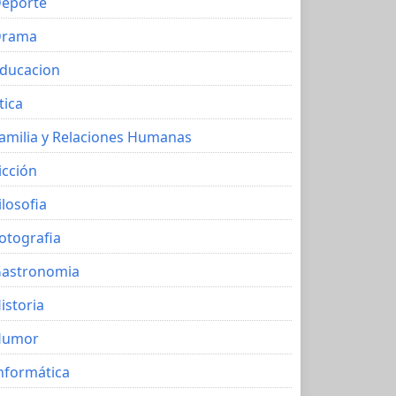
eporte
Drama
ducacion
tica
amilia y Relaciones Humanas
icción
ilosofia
otografia
astronomia
istoria
Humor
nformática