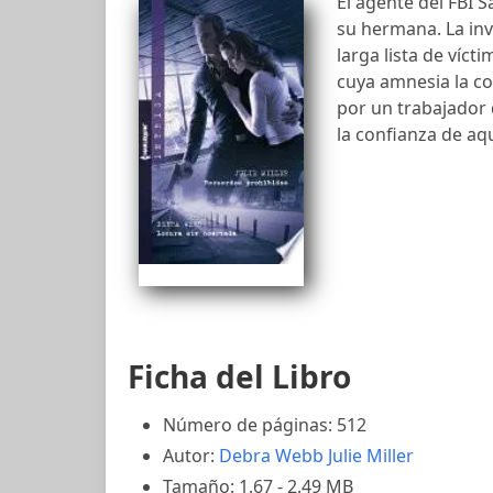
El agente del FBI 
su hermana. La inve
larga lista de víc
cuya amnesia la co
por un trabajador 
la confianza de aqu
Ficha del Libro
Número de páginas: 512
Autor:
Debra Webb
Julie Miller
Tamaño: 1.67 - 2.49 MB