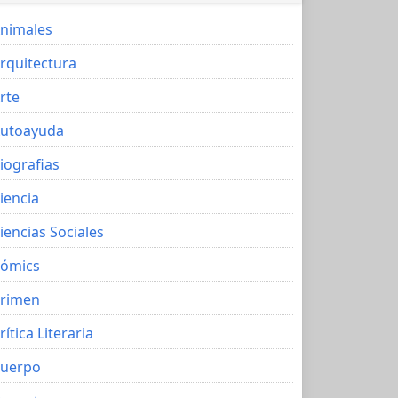
nimales
rquitectura
rte
utoayuda
iografias
iencia
iencias Sociales
ómics
rimen
rítica Literaria
uerpo