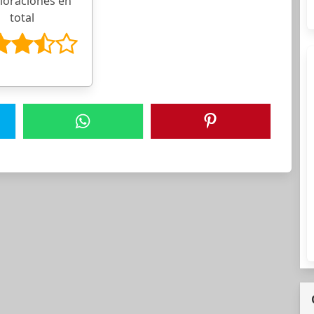
aloraciones en
total