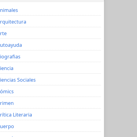
nimales
rquitectura
rte
utoayuda
iografias
iencia
iencias Sociales
ómics
rimen
rítica Literaria
uerpo