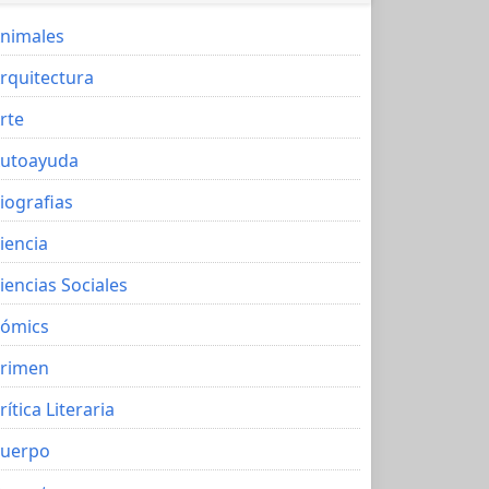
nimales
rquitectura
rte
utoayuda
iografias
iencia
iencias Sociales
ómics
rimen
rítica Literaria
uerpo