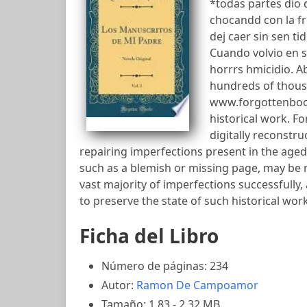
*todas partes dio c
chocandd con la fr
dej caer sin sen ti
Cuando volvio en s
horrrs hmicidio. A
hundreds of thousa
www.forgottenbook
historical work. F
digitally reconstru
repairing imperfections present in the aged 
such as a blemish or missing page, may be r
vast majority of imperfections successfully,
to preserve the state of such historical wor
Ficha del Libro
Número de páginas: 234
Autor:
Ramon De Campoamor
Tamaño: 1.83 - 2.32 MB