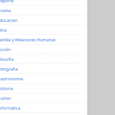
eporte
Drama
ducacion
tica
amilia y Relaciones Humanas
icción
ilosofia
otografia
astronomia
istoria
Humor
nformática