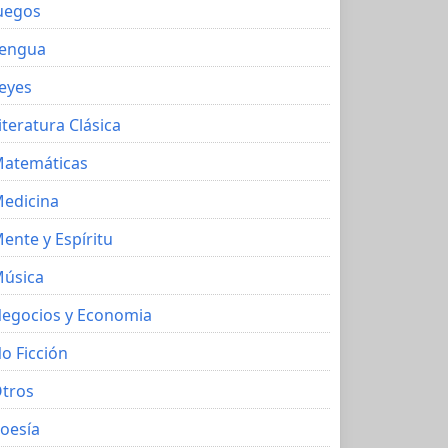
uegos
engua
eyes
iteratura Clásica
atemáticas
edicina
ente y Espíritu
úsica
egocios y Economia
o Ficción
tros
oesía