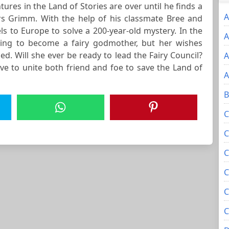
ures in the Land of Stories are over until he finds a
A
ers Grimm. With the help of his classmate Bree and
s to Europe to solve a 200-year-old mystery. In the
A
ning to become a fairy godmother, but her wishes
ed. Will she ever be ready to lead the Fairy Council?
A
ve to unite both friend and foe to save the Land of
A
B
C
C
C
C
C
C