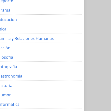
eporte
Drama
ducacion
tica
amilia y Relaciones Humanas
icción
ilosofia
otografia
astronomia
istoria
Humor
nformática