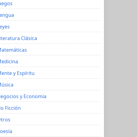
uegos
engua
eyes
iteratura Clásica
atemáticas
edicina
ente y Espíritu
úsica
egocios y Economia
o Ficción
tros
oesía