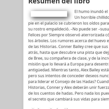
Resumen del libro
El humo inundó el c
Un horrible chillid
pie en el palacio se cubrieron los oídos para
su rostro empalideció. –No puede ser –sus
Felices por Siempre observó aterrorizada có
los árboles. Los rumores acerca del huevo e
de las Historias. Conner Bailey cree que su
atrás, hasta que descubre una pista que d
de Bree, su compañera de clase, y de la i
misión que lo llevará a Europa para desentr
antigüedad. Mientras tanto, Alex Bailey es
pero sus intentos de conceder deseos nunca 
para liderar el Consejo de las Hadas? Cuand
Historias, Conner y Alex deberán unir fuer
de los cuentos de hadas. Pero nada los pued
el secreto que cambiará sus vidas para sie