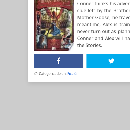
Conner thinks his advent
clue left by the Broth
Mother Goose, he travel
meantime, Alex is trai
never turn out as plann
Conner and Alex will ha
the Stories.
Categorizado en:
Ficción