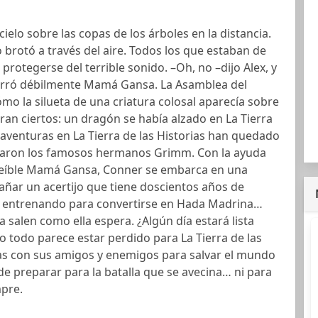
ielo sobre las copas de los árboles en la distancia.
o brotó a través del aire. Todos los que estaban de
 protegerse del terrible sonido. –Oh, no –dijo Alex, y
urró débilmente Mamá Gansa. La Asamblea del
mo la silueta de una criatura colosal aparecía sobre
ran ciertos: un dragón se había alzado en La Tierra
s aventuras en La Tierra de las Historias han quedado
ejaron los famosos hermanos Grimm. Con la ayuda
ncreíble Mamá Gansa, Conner se embarca en una
añar un acertijo que tiene doscientos años de
tá entrenando para convertirse en Hada Madrina…
salen como ella espera. ¿Algún día estará lista
o todo parece estar perdido para La Tierra de las
zas con sus amigos y enemigos para salvar el mundo
e preparar para la batalla que se avecina… ni para
mpre.