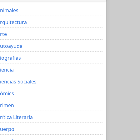
nimales
rquitectura
rte
utoayuda
iografias
iencia
iencias Sociales
ómics
rimen
rítica Literaria
uerpo