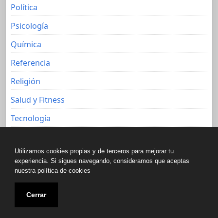
Política
Psicología
Química
Referencia
Religión
Salud y Fitness
Tecnología
Viajes
Utilizamos cookies propias y de terceros para mejorar tu
experiencia. Si sigues navegando, consideramos que aceptas
nuestra política de cookies
Copyright © All rights reserved.
Cerrar
Biblioteca libre de Javier Aguacero 2020