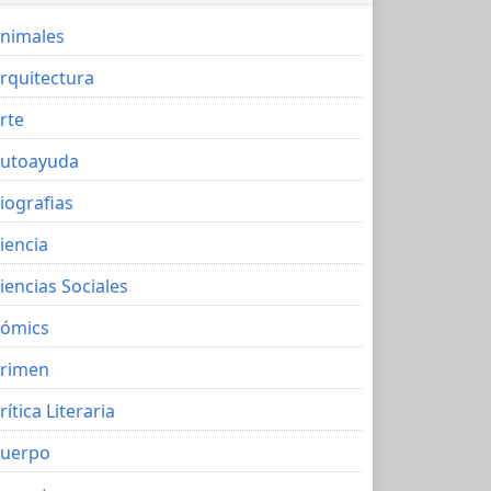
nimales
rquitectura
rte
utoayuda
iografias
iencia
iencias Sociales
ómics
rimen
rítica Literaria
uerpo