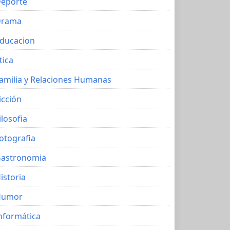
eporte
Drama
ducacion
tica
amilia y Relaciones Humanas
icción
ilosofia
otografia
astronomia
istoria
Humor
nformática