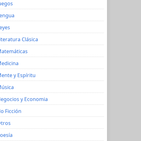
uegos
engua
eyes
iteratura Clásica
atemáticas
edicina
ente y Espíritu
úsica
egocios y Economia
o Ficción
tros
oesía