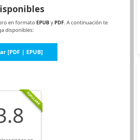
isponibles
ibro en formato
EPUB
y
PDF
. A continuación te
a disponibles:
ar [PDF | EPUB]
POPULARR
3.8