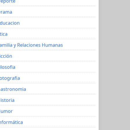
eporte
Drama
ducacion
tica
amilia y Relaciones Humanas
icción
ilosofia
otografia
astronomia
istoria
Humor
nformática