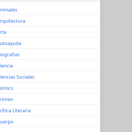
nimales
rquitectura
rte
utoayuda
iografias
iencia
iencias Sociales
ómics
rimen
rítica Literaria
uerpo