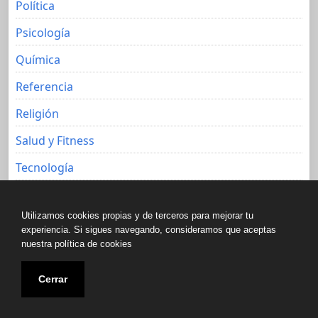
Política
Psicología
Química
Referencia
Religión
Salud y Fitness
Tecnología
Viajes
Utilizamos cookies propias y de terceros para mejorar tu
experiencia. Si sigues navegando, consideramos que aceptas
nuestra política de cookies
Copyright © All rights reserved.
Cerrar
Biblioteca libre de Javier Aguacero 2020