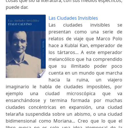
cosas que slo la literatura, con sus medios especficos,
puede dar.
Las Ciudades Invisibles
Las ciudades invisibles se
presentan como una serie de
relatos de viaje que Marco Polo
hace a Kublai Kan, emperador de
los tártaros... A este emperador
melancólico que ha comprendido
que su ilimitado poder poco
cuenta en un mundo que marcha
hacia la ruina, un viajero
imaginario le habla de ciudades imposibles, por
ejemplo una ciudad microscópica que va
ensanchándose y termina formada por muchas
ciudades concéntricas en expansión, una ciudad
telaraña suspendida sobre un abismo, o una ciudad
bidimensional como Moriana... Creo que lo que el
libro evoca no es solo una idea atemporal de la