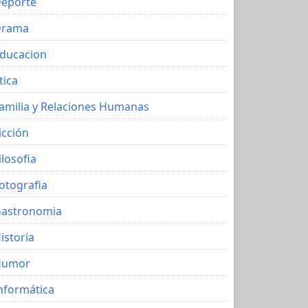
eporte
Drama
ducacion
tica
amilia y Relaciones Humanas
icción
ilosofia
otografia
astronomia
istoria
Humor
nformática