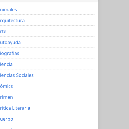
nimales
rquitectura
rte
utoayuda
iografias
iencia
iencias Sociales
ómics
rimen
rítica Literaria
uerpo