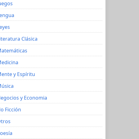
uegos
engua
eyes
iteratura Clásica
atemáticas
edicina
ente y Espíritu
úsica
egocios y Economia
o Ficción
tros
oesía