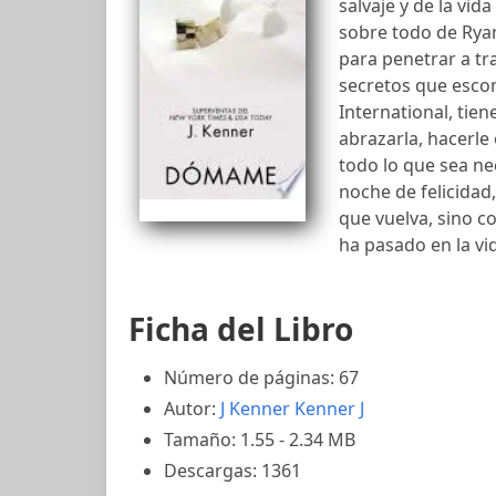
salvaje y de la vi
sobre todo de Ryan
para penetrar a tr
secretos que escon
International, tien
abrazarla, hacerle 
todo lo que sea ne
noche de felicidad
que vuelva, sino c
ha pasado en la vid
Ficha del Libro
Número de páginas: 67
Autor:
J Kenner
Kenner J
Tamaño: 1.55 - 2.34 MB
Descargas: 1361