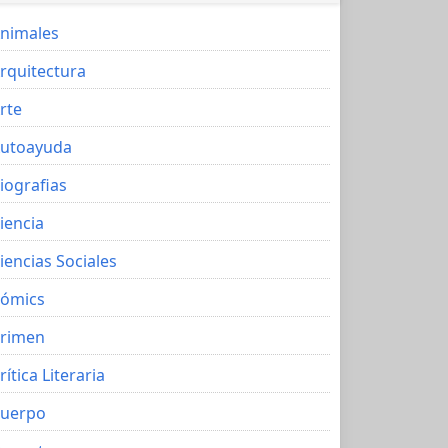
nimales
rquitectura
rte
utoayuda
iografias
iencia
iencias Sociales
ómics
rimen
rítica Literaria
uerpo