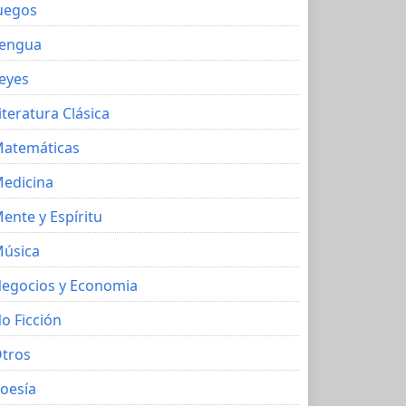
uegos
engua
eyes
iteratura Clásica
atemáticas
edicina
ente y Espíritu
úsica
egocios y Economia
o Ficción
tros
oesía