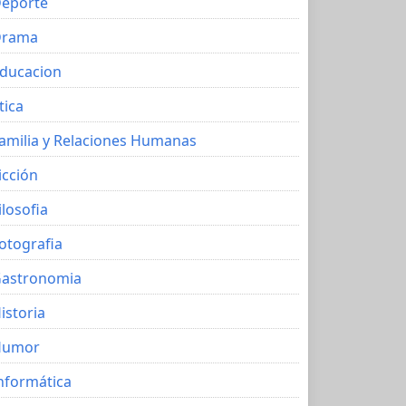
eporte
Drama
ducacion
tica
amilia y Relaciones Humanas
icción
ilosofia
otografia
astronomia
istoria
Humor
nformática