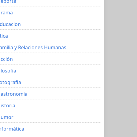
eporte
Drama
ducacion
tica
amilia y Relaciones Humanas
icción
ilosofia
otografia
astronomia
istoria
Humor
nformática