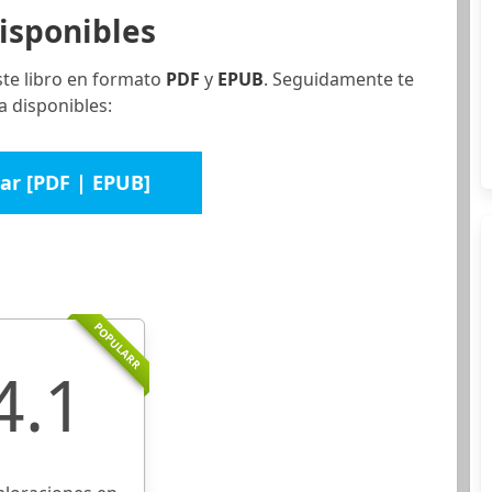
isponibles
ste libro en formato
PDF
y
EPUB
. Seguidamente te
a disponibles:
ar [PDF | EPUB]
POPULARR
4.1