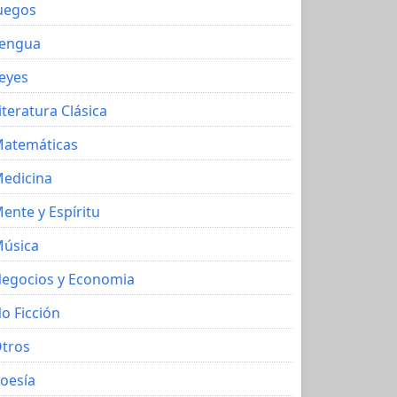
uegos
engua
eyes
iteratura Clásica
atemáticas
edicina
ente y Espíritu
úsica
egocios y Economia
o Ficción
tros
oesía