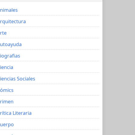
nimales
rquitectura
rte
utoayuda
iografias
iencia
iencias Sociales
ómics
rimen
rítica Literaria
uerpo