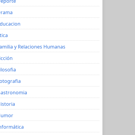
eporte
Drama
ducacion
tica
amilia y Relaciones Humanas
icción
ilosofia
otografia
astronomia
istoria
Humor
nformática