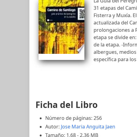
La Guía del Pereg
31 etapas del Cam
Fisterra y Muxía. 
actualizada del Ca
prolongaciones a F
etapa se divide en:
de la etapa. -Infor
albergues, medios
específica para los
Ficha del Libro
Número de páginas: 256
Autor:
Jose Maria Anguita Jaen
Tamaño: 1.68 - 2.36 MB