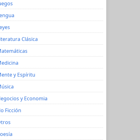
uegos
engua
eyes
iteratura Clásica
atemáticas
edicina
ente y Espíritu
úsica
egocios y Economia
o Ficción
tros
oesía