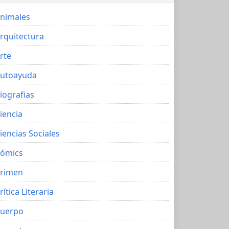
nimales
rquitectura
rte
utoayuda
iografias
iencia
iencias Sociales
ómics
rimen
rítica Literaria
uerpo