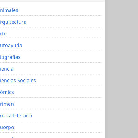
nimales
rquitectura
rte
utoayuda
iografias
iencia
iencias Sociales
ómics
rimen
rítica Literaria
uerpo