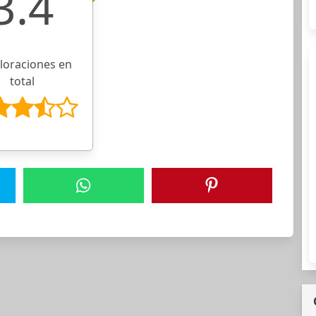
3.4
aloraciones en
total