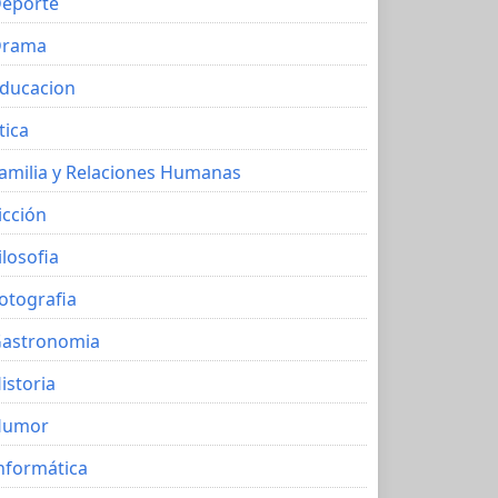
eporte
Drama
ducacion
tica
amilia y Relaciones Humanas
icción
ilosofia
otografia
astronomia
istoria
Humor
nformática