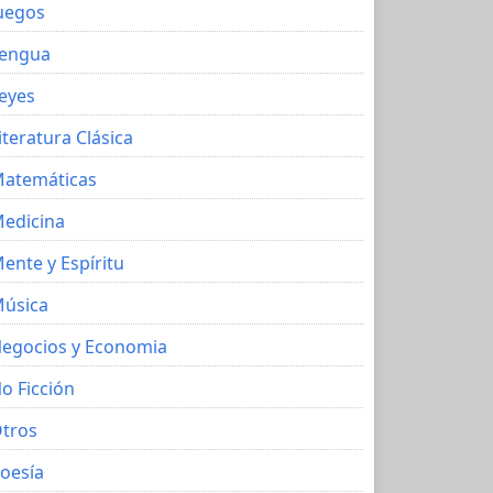
uegos
engua
eyes
iteratura Clásica
atemáticas
edicina
ente y Espíritu
úsica
egocios y Economia
o Ficción
tros
oesía