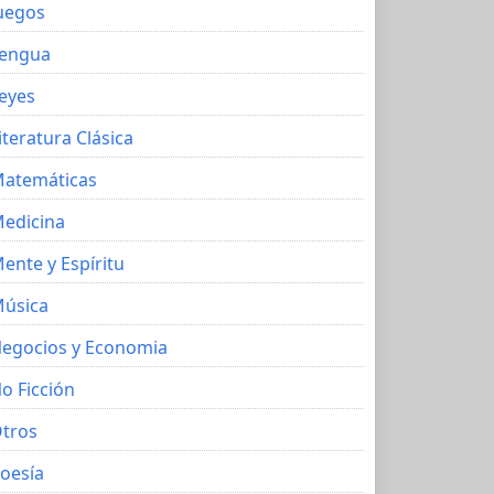
uegos
engua
eyes
iteratura Clásica
atemáticas
edicina
ente y Espíritu
úsica
egocios y Economia
o Ficción
tros
oesía