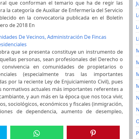
ral que conforman el temario que ha de regir las
J
a la categoría de Auxiliar de Enfermería del Servicio
L
lecido en la convocatoria publicada en el Boletín
rero de 2018 En
L
dades De Vecinos, Administración De Fincas
L
sidenciales
M
 obra que se presenta constituye un instrumento de
aquellas personas, sean profesionales del Derecho o
M
a convivencia en comunidades de propietarios o
M
enciales (especialmente tras las importantes
as por la reciente Ley de Enjuiciamiento Civil), pues
M
 normativos actuales más importantes referentes a
cambiante, y aun más en la época que nos toca vivir,
N
, sociológicos, económicos y fiscales (inmigración,
N
aciones de dependencia, aumento de desempleo,
O
P