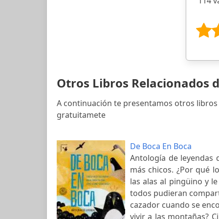
114 v
Otros Libros Relacionados 
A continuación te presentamos otros libros
gratuitamete
De Boca En Boca
Antología de leyendas q
más chicos. ¿Por qué l
las alas al pingüino y l
todos pudieran comparti
cazador cuando se encon
vivir a las montañas? C