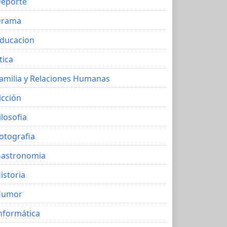
eporte
Drama
ducacion
tica
amilia y Relaciones Humanas
icción
ilosofia
otografia
astronomia
istoria
Humor
nformática