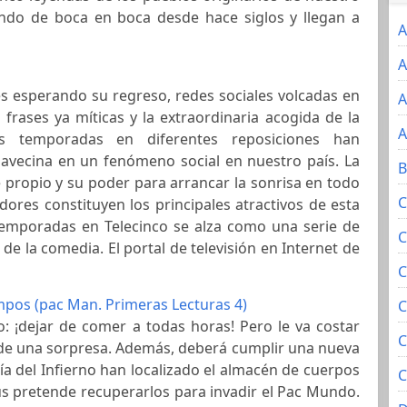
ando de boca en boca desde hace siglos y llegan a
A
A
es esperando su regreso, redes sociales volcadas en
A
frases ya míticas y la extraordinaria acogida de la
A
es temporadas en diferentes reposiciones han
 avecina en un fenómeno social en nuestro país. La
B
 propio y su poder para arrancar la sonrisa en todo
C
ores constituyen los principales atractivos de esta
 temporadas en Telecinco se alza como una serie de
C
de la comedia. El portal de televisión en Internet de
C
mpos (pac Man. Primeras Lecturas 4)
C
o: ¡dejar de comer a todas horas! Pero le va costar
C
e una sorpresa. Además, deberá cumplir una nueva
ía del Infierno han localizado el almacén de cuerpos
C
us pretende recuperarlos para invadir el Pac Mundo.