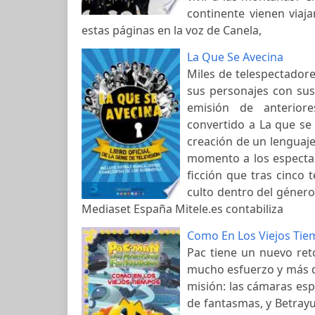
continente vienen viaj
estas páginas en la voz de Canela,
La Que Se Avecina
Miles de telespectador
sus personajes con sus 
emisión de anterior
convertido a La que se
creación de un lenguaje
momento a los espectad
ficción que tras cinco
culto dentro del género 
Mediaset España Mitele.es contabiliza
Como En Los Viejos Tie
Pac tiene un nuevo ret
mucho esfuerzo y más d
misión: las cámaras esp
de fantasmas, y Betray