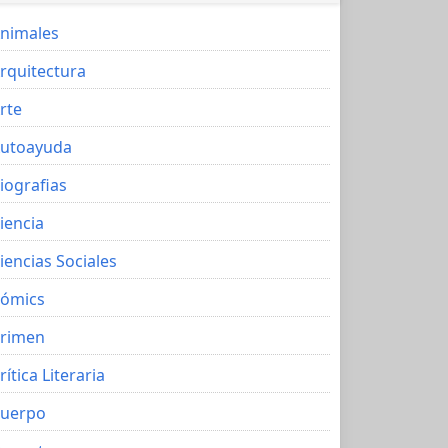
nimales
rquitectura
rte
utoayuda
iografias
iencia
iencias Sociales
ómics
rimen
rítica Literaria
uerpo