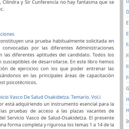
D
, Cilindra y Sir Cunferencia no hay fantasma que se
c.
E
E
iciones
 constituyen una prueba habitualmente solicitada en
F
 convocadas por las diferentes Administraciones
an las diferentes aptitudes del candidato. Todos los
F
on susceptibles de desarrollarse. En este libro hemos
F
ción de ejercicios con los que poder entrenar las
sándonos en las principales áreas de capacitación
F
est psicotécnicos.
G
vicio Vasco De Salud Osakidetza. Temario. Vol.i
H
tor está adquiriendo un instrumento esencial para la
 las pruebas de acceso a las plazas vacantes de
del Servicio Vasco de Salud-Osakidetza. El presente
I
na forma completa y rigurosa los temas 1 a 14 de la