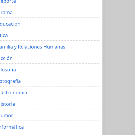
eporte
Drama
ducacion
tica
amilia y Relaciones Humanas
icción
ilosofia
otografia
astronomia
istoria
Humor
nformática