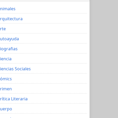
nimales
rquitectura
rte
utoayuda
iografias
iencia
iencias Sociales
ómics
rimen
rítica Literaria
uerpo