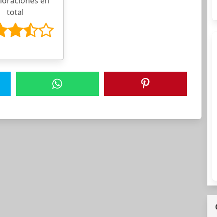
aloraciones en
total