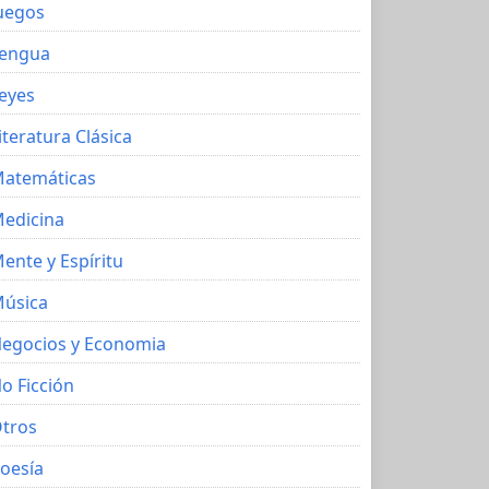
uegos
engua
eyes
iteratura Clásica
atemáticas
edicina
ente y Espíritu
úsica
egocios y Economia
o Ficción
tros
oesía