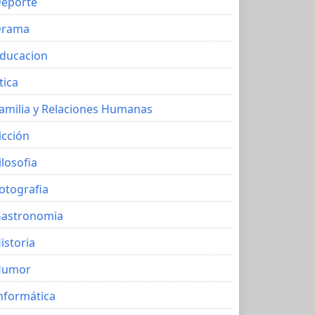
eporte
Drama
ducacion
tica
amilia y Relaciones Humanas
icción
ilosofia
otografia
astronomia
istoria
Humor
nformática