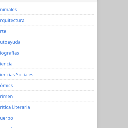
nimales
rquitectura
rte
utoayuda
iografias
iencia
iencias Sociales
ómics
rimen
rítica Literaria
uerpo