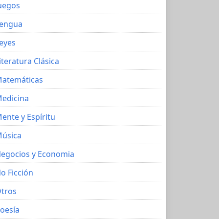
uegos
engua
eyes
iteratura Clásica
atemáticas
edicina
ente y Espíritu
úsica
egocios y Economia
o Ficción
tros
oesía