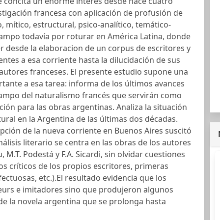
e concita un enorme interés desde hace cuatro
stigación francesa con aplicación de profusión de
, mítico, estructural, psico-analítico, temático-
ampo todavía por roturar en América Latina, donde
r desde la elaboracion de un corpus de escritores y
ntes a esa corriente hasta la dilucidación de sus
 autores franceses. El presente estudio supone una
tante a esa tarea: informa de los últimos avances
l campo del naturalismo francés que servirán como
ón para las obras argentinas. Analiza la situación
ltural en la Argentina de las últimas dos décadas.
pción de la nueva corriente en Buenos Aires suscitó
lisis literario se centra en las obras de los autores
 M.T. Podestá y F.A. Sicardi, sin olvidar cuestiones
ios críticos de los propios escritores, primeras
ectuosas, etc.).El resultado evidencia que los
urs e imitadores sino que produjeron algunos
 de la novela argentina que se prolonga hasta