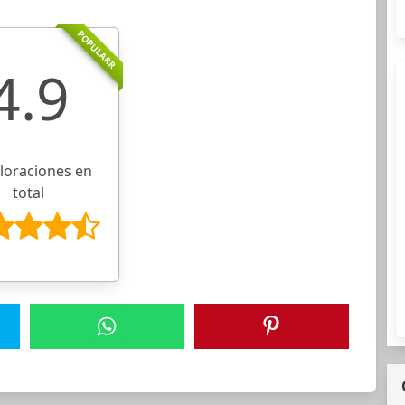
POPULARR
4.9
aloraciones en
total