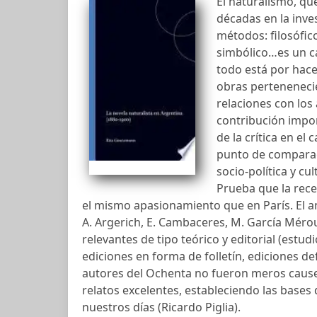
El naturalismo, qu
décadas en la inve
métodos: filosófico
simbólico…es un c
todo está por hace
obras pertenenecie
relaciones con los
contribución impor
de la crítica en e
punto de comparaci
socio-política y cu
Prueba que la rece
el mismo apasionamiento que en París. El aná
A. Argerich, E. Cambaceres, M. García Mérou,
relevantes de tipo teórico y editorial (estud
ediciones en forma de folletín, ediciones def
autores del Ochenta no fueron meros cause
relatos excelentes, estableciendo las bases
nuestros días (Ricardo Piglia).