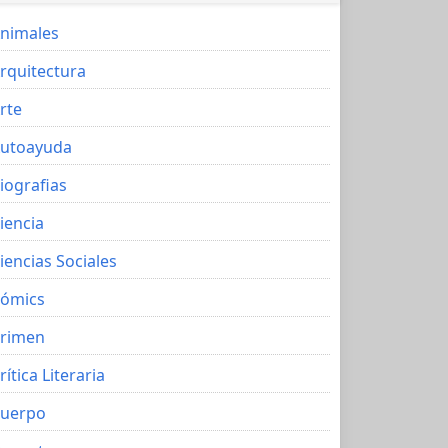
nimales
rquitectura
rte
utoayuda
iografias
iencia
iencias Sociales
ómics
rimen
rítica Literaria
uerpo