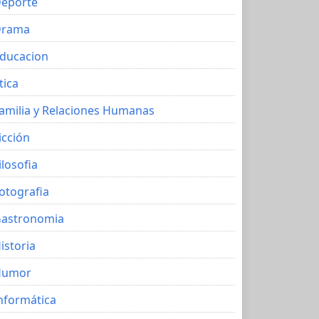
eporte
Drama
ducacion
tica
amilia y Relaciones Humanas
icción
ilosofia
otografia
astronomia
istoria
Humor
nformática