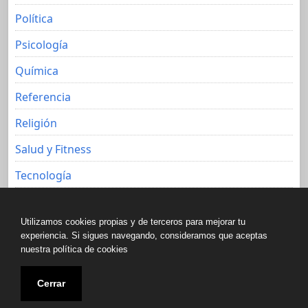
Política
Psicología
Química
Referencia
Religión
Salud y Fitness
Tecnología
Viajes
Utilizamos cookies propias y de terceros para mejorar tu
experiencia. Si sigues navegando, consideramos que aceptas
nuestra política de cookies
Copyright © All rights reserved.
Cerrar
Biblioteca libre de Javier Aguacero 2020