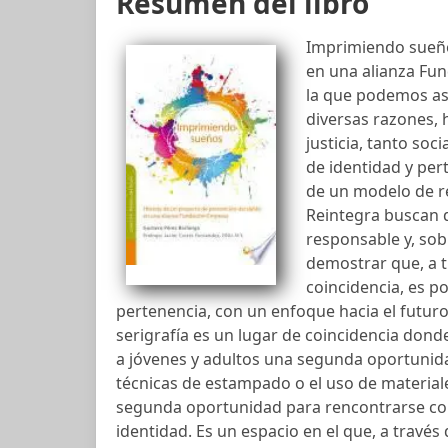
Resumen del libro
Imprimiendo sueños
en una alianza Fu
la que podemos aspi
diversas razones, 
justicia, tanto soc
de identidad y per
de un modelo de r
Reintegra buscan d
responsable y, sob
demostrar que, a t
coincidencia, es p
pertenencia, con un enfoque hacia el futuro,
serigrafía es un lugar de coincidencia don
a jóvenes y adultos una segunda oportunida
técnicas de estampado o el uso de material
segunda oportunidad para rencontrarse con
identidad. Es un espacio en el que, a través d