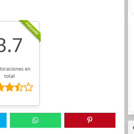
POPULARR
3.7
aloraciones en
total