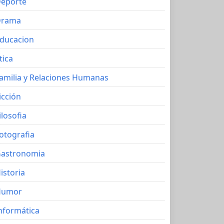
eporte
Drama
ducacion
tica
amilia y Relaciones Humanas
icción
ilosofia
otografia
astronomia
istoria
Humor
nformática