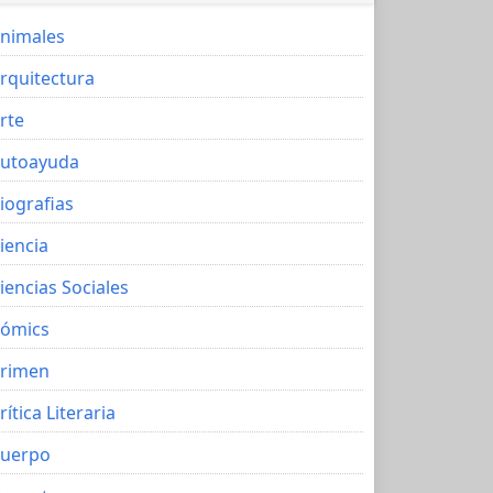
nimales
rquitectura
rte
utoayuda
iografias
iencia
iencias Sociales
ómics
rimen
rítica Literaria
uerpo