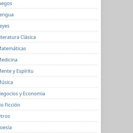
uegos
engua
eyes
iteratura Clásica
atemáticas
edicina
ente y Espíritu
úsica
egocios y Economia
o Ficción
tros
oesía