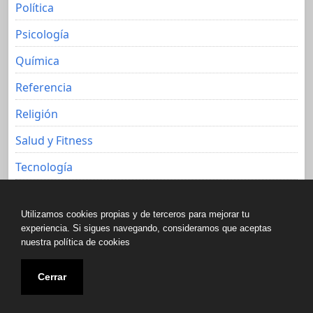
Política
Psicología
Química
Referencia
Religión
Salud y Fitness
Tecnología
Viajes
Utilizamos cookies propias y de terceros para mejorar tu
experiencia. Si sigues navegando, consideramos que aceptas
nuestra política de cookies
Copyright © All rights reserved.
Cerrar
Biblioteca libre de Javier Aguacero 2020