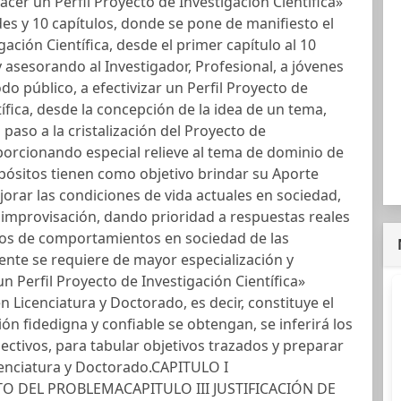
acer un Perfil Proyecto de Investigación Científica»
es y 10 capítulos, donde se pone de manifiesto el
ación Científica, desde el primer capítulo al 10
y asesorando al Investigador, Profesional, a jóvenes
do público, a efectivizar un Perfil Proyecto de
ífica, desde la concepción de la idea de un tema,
 paso a la cristalización del Proyecto de
porcionando especial relieve al tema de dominio de
pósitos tienen como objetivo brindar su Aporte
jorar las condiciones de vida actuales en sociedad,
 improvisación, dando prioridad a respuestas reales
ios de comportamientos en sociedad de las
nte se requiere de mayor especialización y
n Perfil Proyecto de Investigación Científica»
n Licenciatura y Doctorado, es decir, constituye el
n fidedigna y confiable se obtengan, se inferirá los
ectivos, para tabular objetivos trazados y preparar
cenciatura y Doctorado.CAPITULO I
O DEL PROBLEMACAPITULO III JUSTIFICACIÓN DE