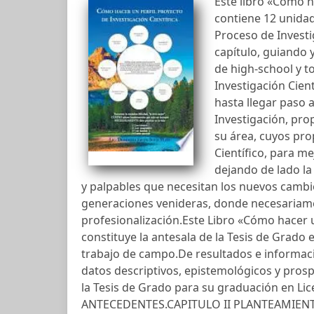
Este libro «Cómo h
contiene 12 unidad
Proceso de Investig
capítulo, guiando 
de high-school y to
Investigación Cient
hasta llegar paso a
Investigación, pro
su área, cuyos pro
Científico, para me
dejando de lado la
y palpables que necesitan los nuevos camb
generaciones venideras, donde necesariame
profesionalización.Este Libro «Cómo hacer u
constituye la antesala de la Tesis de Grado e
trabajo de campo.De resultados e informació
datos descriptivos, epistemológicos y prosp
la Tesis de Grado para su graduación en Li
ANTECEDENTES.CAPITULO II PLANTEAMIENT