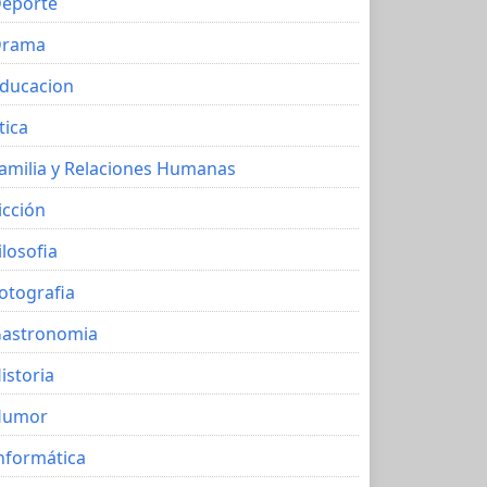
eporte
Drama
ducacion
tica
amilia y Relaciones Humanas
icción
ilosofia
otografia
astronomia
istoria
Humor
nformática