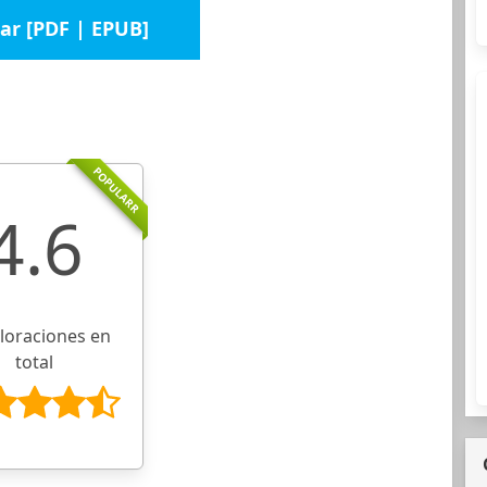
ar [PDF | EPUB]
POPULARR
4.6
aloraciones en
total