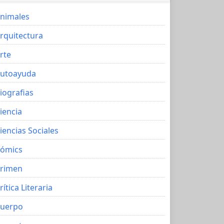
nimales
rquitectura
rte
utoayuda
iografias
iencia
iencias Sociales
ómics
rimen
rítica Literaria
uerpo