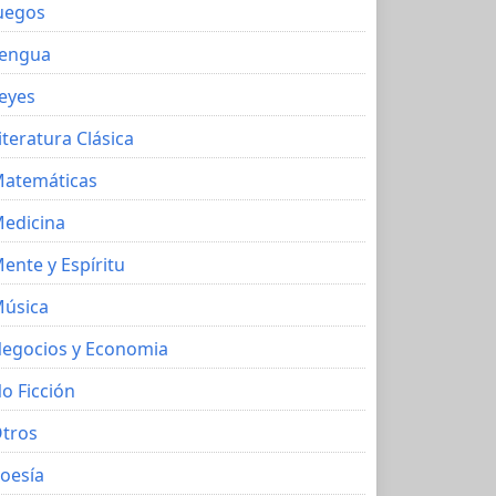
uegos
engua
eyes
iteratura Clásica
atemáticas
edicina
ente y Espíritu
úsica
egocios y Economia
o Ficción
tros
oesía