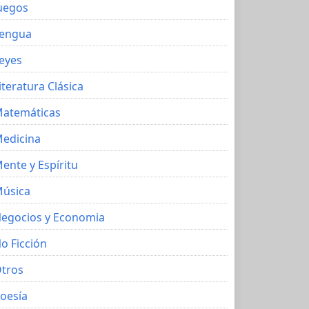
uegos
engua
eyes
iteratura Clásica
atemáticas
edicina
ente y Espíritu
úsica
egocios y Economia
o Ficción
tros
oesía