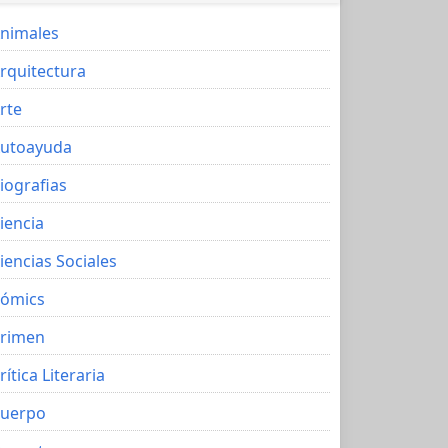
nimales
rquitectura
rte
utoayuda
iografias
iencia
iencias Sociales
ómics
rimen
rítica Literaria
uerpo