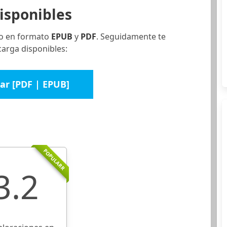
isponibles
ro en formato
EPUB
y
PDF
. Seguidamente te
carga disponibles:
ar [PDF | EPUB]
POPULARR
3.2