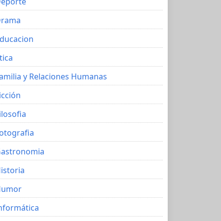
eporte
Drama
ducacion
tica
amilia y Relaciones Humanas
icción
ilosofia
otografia
astronomia
istoria
Humor
nformática