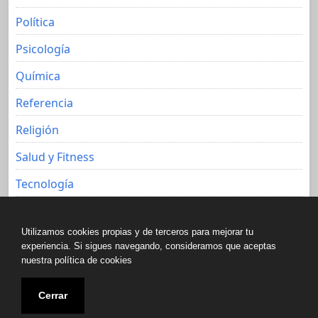
Política
Psicología
Química
Referencia
Religión
Salud y Fitness
Tecnología
Viajes
Utilizamos cookies propias y de terceros para mejorar tu
experiencia. Si sigues navegando, consideramos que aceptas
nuestra política de cookies
Copyright © All rights reserved.
Cerrar
Biblioteca libre de Javier Aguacero 2020